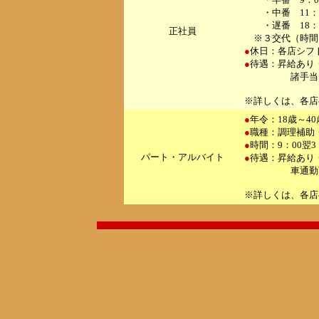
・中番 11：30
・遅番 18：
正社員
※３交代（時間
●
休日：各店シフ
●
待遇：昇給あり
諸手当・車通
※詳しくは、各店
●
年令：18歳～4
●
職種：調理補助
●
時間：9：00翌
パート・アルバイト
●
待遇：昇給あり
車通勤可・準
※詳しくは、各店