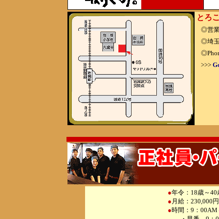
とろこ
◎営業
◎埼玉県
◎Phone
>>>
Go
●
年令：18歳～4
●
月給：230,000
●
時間：9：00A
・早番 9：00