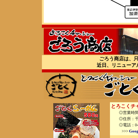
ごろう商店は、
近日、リニューア
とろこくチ
◎営業時間：
◎住所：千葉県
◎電話：043-4
>>>
Goog